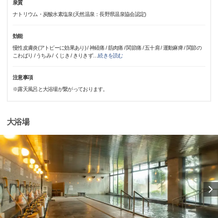
泉質
ナトリウム・炭酸水素塩泉(天然温泉：長野県温泉協会認定)
効能
慢性皮膚炎(アトピーに効果あり) / 神経痛 / 筋肉痛 / 関節痛 / 五十肩 / 運動麻痺 / 関節の
こわばり / うちみ / くじき / きりきず
…
続きを読む
注意事項
※露天風呂と大浴場が繋がっております。
大浴場