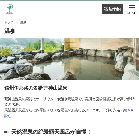
宿泊予約
MENU
トップ
温泉
温泉
信州伊那路の名湯 荒神山温泉
荒神山温泉の泉質はナトリウム・炭酸水素塩泉で、美肌と疲労回復効果が高い伊那
路の名湯。
展望露天風呂からは四季折々様々な景色がお楽しみ頂けます。日帰り入浴
…
続きを
読む
天然温泉の絶景露天風呂が自慢！