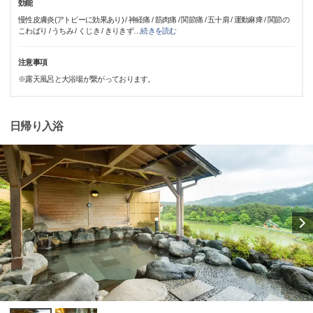
効能
慢性皮膚炎(アトピーに効果あり) / 神経痛 / 筋肉痛 / 関節痛 / 五十肩 / 運動麻痺 / 関節の
こわばり / うちみ / くじき / きりきず
…
続きを読む
注意事項
※露天風呂と大浴場が繋がっております。
日帰り入浴