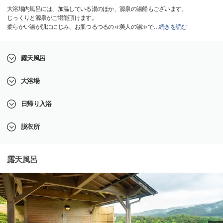
大浴場内風呂には、加温している湯のほか、源泉の湯船もございます。
じっくりと源泉がご堪能頂けます。
柔らかい湯が肌ににじみ、お肌つるつるの≪美人の湯≫で
…
続きを読む
露天風呂
大浴場
日帰り入浴
脱衣所
露天風呂