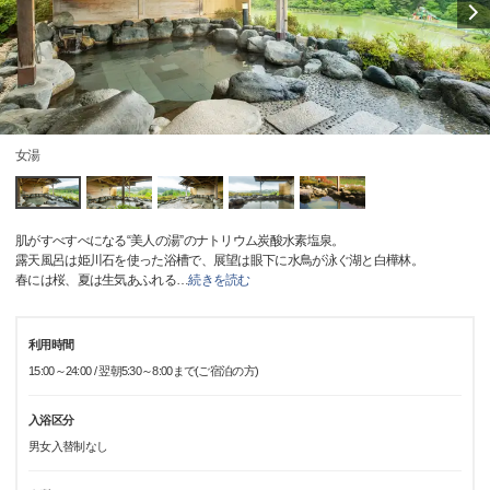
女湯
肌がすべすべになる“美人の湯”のナトリウム炭酸水素塩泉。
露天風呂は姫川石を使った浴槽で、展望は眼下に水鳥が泳ぐ湖と白樺林。
春には桜、夏は生気あふれる
…
続きを読む
利用時間
15:00～24:00 / 翌朝5:30～8:00まで(ご宿泊の方)
入浴区分
男女入替制なし