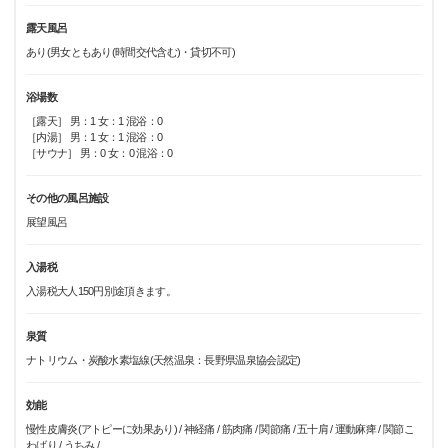
露天風呂
あり(男女ともあり(時間交代含む)・貸切不可)
浴場数
［露天］ 男：1 女：1 混浴：0
［内湯］ 男：1 女：1 混浴：0
［サウナ］ 男：0 女：0 混浴：0
その他の風呂施設
展望風呂
入湯税
入湯税大人150円別途頂きます。
泉質
ナトリウム・炭酸水素塩線(天然温泉：長野県温泉協会認定)
効能
慢性皮膚炎(アトピーに効果あり) / 神経痛 / 筋肉痛 / 関節痛 / 五十肩 / 運動麻痺 / 関節こ
わばり / うちみ /