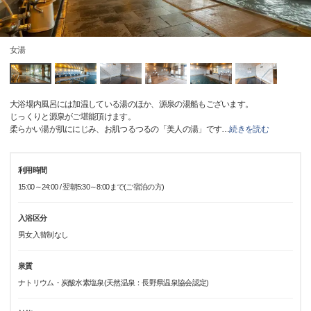
女湯
大浴場内風呂には加温している湯のほか、源泉の湯船もございます。
じっくりと源泉がご堪能頂けます。
柔らかい湯が肌ににじみ、お肌つるつるの「美人の湯」です
…
続きを読む
利用時間
15:00～24:00 / 翌朝5:30～8:00まで(ご宿泊の方)
入浴区分
男女入替制なし
泉質
ナトリウム・炭酸水素塩泉(天然温泉：長野県温泉協会認定)