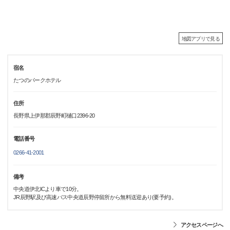
地図アプリで見る
宿名
たつのパークホテル
住所
長野県上伊那郡辰野町樋口2396-20
電話番号
0266-41-2001
備考
中央道伊北ICより車で10分。
JR辰野駅及び高速バス中央道辰野停留所から無料送迎あり(要予約)。
アクセスページへ