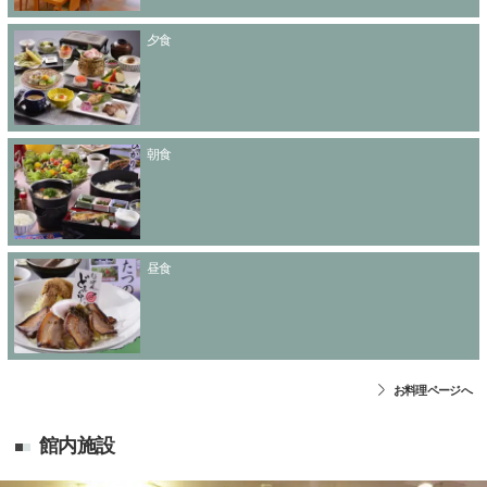
夕食
朝食
昼食
お料理ページへ
館内施設