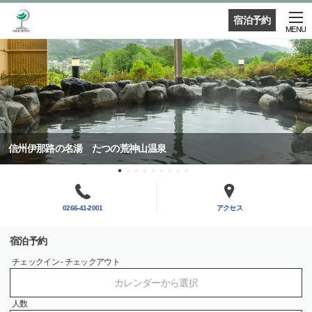
宿泊予約
MENU
信州伊那路の名湯 たつの荒神山温泉
0266-41-2001
アクセス
宿泊予約
チェックイン - チェックアウト
カレンダーから選択
人数