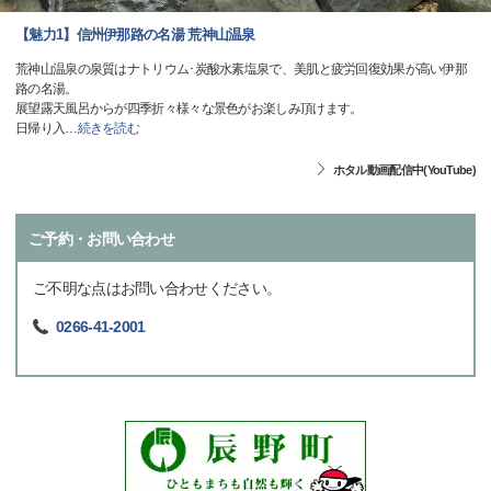
【魅力1】信州伊那路の名湯 荒神山温泉
荒神山温泉の泉質はナトリウム･炭酸水素塩泉で、美肌と疲労回復効果が高い伊那
路の名湯。
展望露天風呂からが四季折々様々な景色がお楽しみ頂けます。
日帰り入
…
続きを読む
ホタル動画配信中(YouTube)
ご予約・お問い合わせ
ご不明な点はお問い合わせください。
0266-41-2001