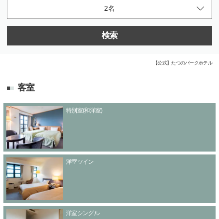
検索
【公式】たつのパークホテル
客室
特別室(和洋室)
洋室ツイン
洋室シングル