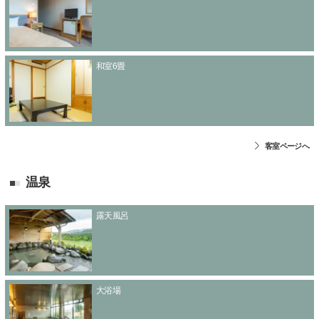
和室6畳
客室ページへ
温泉
露天風呂
大浴場